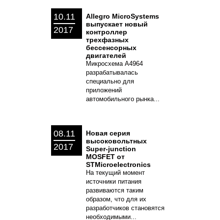
10.11
Allegro MicroSystems
выпускает новый
2017
контроллер
трехфазных
бессенсорных
двигателей
Микросхема A4964
разрабатывалась
специально для
приложений
автомобильного рынка...
08.11
Новая серия
высоковольтных
2017
Super-junction
MOSFET от
STMicroelectronics
На текущий момент
источники питания
развиваются таким
образом, что для их
разработчиков становятся
необходимыми...