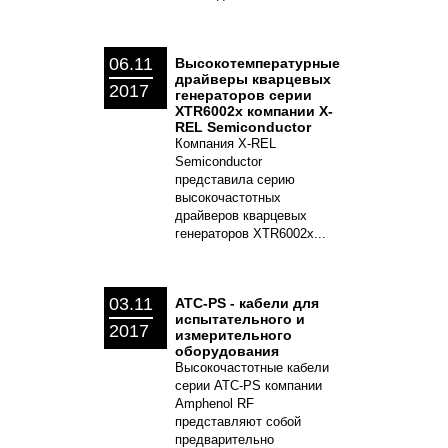
06.11
Высокотемпературные
драйверы кварцевых
2017
генераторов серии
XTR6002x компании X-
REL Semiconductor
Компания X-REL
Semiconductor
представила серию
высокочастотных
драйверов кварцевых
генераторов XTR6002x...
03.11
ATC-PS - кабели для
испытательного и
2017
измерительного
оборудования
Высокочастотные кабели
серии ATC-PS компании
Amphenol RF
представляют собой
предварительно