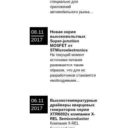
специально для
приложений
автомобильного рынка...
08.11
Новая серия
высоковольтных
2017
Super-junction
MOSFET от
STMicroelectronics
На текущий момент
источники питания
развиваются таким
образом, что для их
разработчиков становятся
необходимыми...
06.11
Высокотемпературные
драйверы кварцевых
2017
генераторов серии
XTR6002x компании X-
REL Semiconductor
Компания X-REL