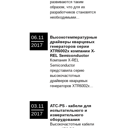
развиваются таким
образом, что для их
разработчиков становятся
необходимыми...
06.11
Высокотемпературные
драйверы кварцевых
2017
генераторов серии
XTR6002x компании X-
REL Semiconductor
Компания X-REL
Semiconductor
представила серию
высокочастотных
драйверов кварцевых
генераторов XTR6002x...
03.11
ATC-PS - кабели для
испытательного и
2017
измерительного
оборудования
Высокочастотные кабели