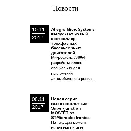
Новости
10.11
Allegro MicroSystems
выпускает новый
2017
контроллер
трехфазных
бессенсорных
двигателей
Микросхема A4964
разрабатывалась
специально для
приложений
автомобильного рынка...
08.11
Новая серия
высоковольтных
2017
Super-junction
MOSFET от
STMicroelectronics
На текущий момент
источники питания