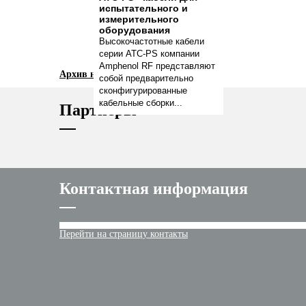
испытательного и
измерительного
оборудования
Высокочастотные кабели
серии ATC-PS компании
Amphenol RF представляют
Архив новостей
собой предварительно
сконфигурированные
кабельные сборки...
Партнеры
Контактная информация
Перейти на страницу контакты