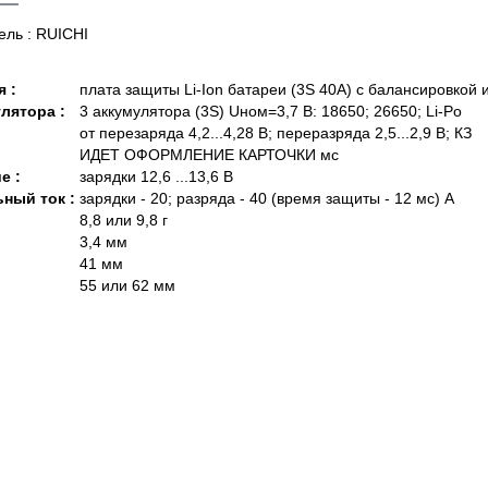
ель : RUICHI
 :
плата защиты Li-Ion батареи (3S 40A) с балансировкой
лятора :
3 аккумулятора (3S) Uном=3,7 В: 18650; 26650; Li-Po
от перезаряда 4,2...4,28 В; переразряда 2,5...2,9 В; КЗ
ИДЕТ ОФОРМЛЕНИЕ КАРТОЧКИ мс
е :
зарядки 12,6 ...13,6 В
ный ток :
зарядки - 20; разряда - 40 (время защиты - 12 мс) А
8,8 или 9,8 г
3,4 мм
41 мм
55 или 62 мм