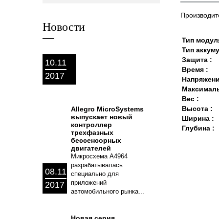
Производит
Новости
Тип модуля
Тип аккуму
Защита :
10.11
Время :
2017
Напряжени
Максималь
Вес :
Высота :
Allegro MicroSystems
выпускает новый
Ширина :
контроллер
Глубина :
трехфазных
бессенсорных
двигателей
Микросхема A4964
разрабатывалась
08.11
специально для
приложений
2017
автомобильного рынка...
Новая серия