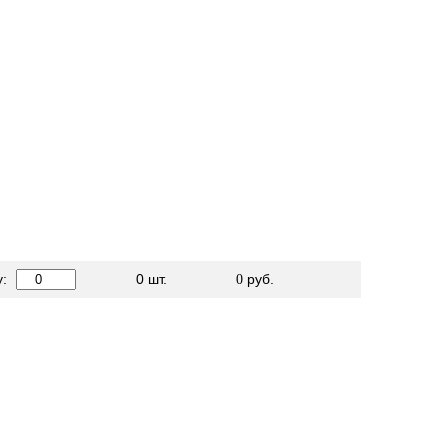
у:
0
шт.
руб.
0