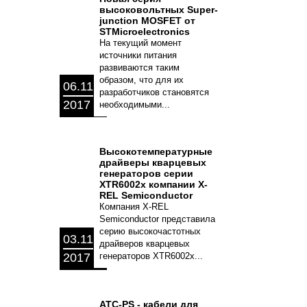
высоковольтных Super-
junction MOSFET от
STMicroelectronics
На текущий момент
источники питания
развиваются таким
образом, что для их
06.11
разработчиков становятся
2017
необходимыми...
Высокотемпературные
драйверы кварцевых
генераторов серии
XTR6002x компании X-
REL Semiconductor
Компания X-REL
Semiconductor представила
серию высокочастотных
03.11
драйверов кварцевых
2017
генераторов XTR6002x...
ATC-PS - кабели для