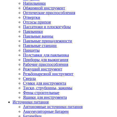
Напильники
Обжимной инструмент
Оптические приспособления
Отвертки
Отсосы припоя
Пассатижи и плоскогубцы
Паяльники
Паяльные ванны
Паяльные принадлежности
Паяльные станции
Пинцеты
Подставки для паяльника
Приборы для выжигания
Рабочие приспособления
Режущий инструмент
Резьбонарезной инструмент
Сверла
Сумки для инструмента
Тиски, струбцины, зажимы
Фены строительные
Ящики для инструмента
Источники питания
Автономные источники питания
Аккумуляторные батареи
Батарейки