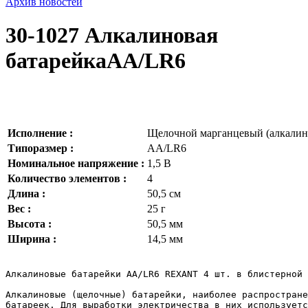
Архив новостей
30-1027 Алкалиновая
батарейкаAA/LR6
Исполнение :
Щелочной марганцевый (алкали
Типоразмер :
AA/LR6
Номинальное напряжение :
1,5 В
Количество элементов :
4
Длина :
50,5 см
Вес :
25 г
Высота :
50,5 мм
Ширина :
14,5 мм
Алкалиновые батарейки AA/LR6 REXANT 4 шт. в блистерной 
Алкалиновые (щелочные) батарейки, наиболее распростране
батареек. Для выработки электричества в них используетс