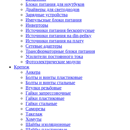
Блоки питания для ноутбуков
Драйверы для светодиодов
Зарядные устройства
Импульсные блоки питания
Инверторы
Источники питания бескорпусные
Источники питания на din-рейку
Источники питания на плату
Сетевые адаптеры
Трансформаторные блоки питания
Усилители постоянного тока
Фотоэлектрические модули
Крепеж
Анкера
Болты и винты пластиковые
Болты и винты стальные
Втулки резьбовые
Гайки запрессовочные
Гайки пластиковые
Гайки стальные
Саморезы
Такелаж
Хомуты
Шайбы изоляционные
Шайбы пластиковые