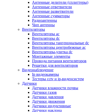
Антенные делители (сплиттеры)
Антенные ответвители
Антенные разветвители
Антенные сумматоры
Радиоантенны
Чип антенны
Вентиляторы
Вентиляторы ac
Вентиляторы dc
Вентиляторы тангенциальные dc
Вентиляторы центробежные ac
Вентиляторы-улитка dc
Монтажные элементы
Провода питания вентиляторов
Решетки для вентиляторов
Видеонаблюдение
Ip видеокамеры
Тестеры cctv и ip-видеосистем
Датчики
Датчики влажности почвы
Датчики газов
Датчики давления
Датчики движения
Датчики индуктивные
Датчики наклона