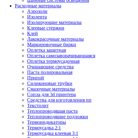
Шинные системы освещения
Расходные материалы
Аэрозоли
Изолента
Изолирующие материалы
Клеевые стержни
Клей
Лакокрасочные материалы
Маркировочные бирки
Оплетка защитная
Оплетка самозаворачивающаяся
Оплетка термоусадочная
Очищающие средства
Паста полировальная
Припой
Силиконовые трубки
Смазочные материалы
Сопла для 3d принтера
Средства для изготовления пп
Текстолит
Теплопроводящая паста
Теплопроводящие подложки
Термоиндикаторы
Термоусадка 2:1
Термоусадка клеевая 3:1