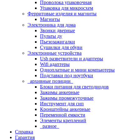
Проволока упаковочная
Упаковка для микросхем
Ферритовые изделия и магниты
Магниты
Электроника для дома
Звонки дверные
Пульты ду
Пьезозажигалки
Сушилки для обуви
Электронные устройства
Usb разветвители и адаптеры
Wifi адаптеры
Одноплатные и мини компьютеры
Подставки под ноутбуки
_архивные позиции_
Блоки питания для светодиодов
Зажимы анкерные
Зажимы промежуточные
Инструмент для сип
Кронштейны анкерные
Переменной емкости
Элементы креплений
_разное_
Справка
Гарантия