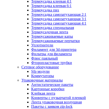
Термоусадка клеевая 4:1
Термоусадка клеевая 6:1
Термоусадка пвх
Термоусадка самозатухающая 2:1
Термоусадка самозатухающая 3:1
Термоусадка самозатухающая 4:1
Термоусадка специальная
Термоусадочная лента
Термоусаживаемые капы
Термоусаживаемые перчатки
Уплотнители
Филамент для 3d-принтера
Фильтры для филамента
Флюс паяльный
Фторопластовые трубки
Сетевое оборудование
Sfp модули
Коммутаторы
Упаковочные материалы
Антистатические пакеты
Картонные коробки
Клейкая лента
Конверты с пузырчатой пленкой
Лента упаковочная воздушная
Пакеты с замком zip-lock