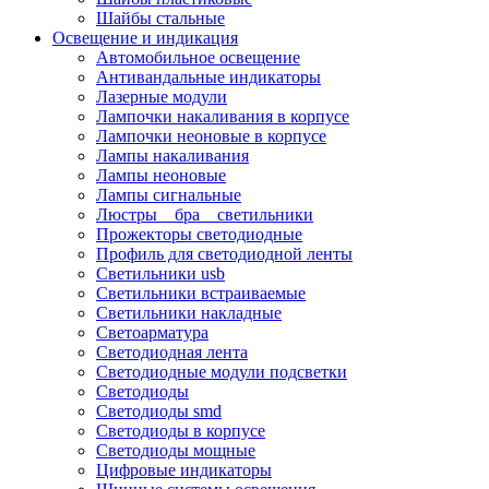
Шайбы стальные
Освещение и индикация
Автомобильное освещение
Антивандальные индикаторы
Лазерные модули
Лампочки накаливания в корпусе
Лампочки неоновые в корпусе
Лампы накаливания
Лампы неоновые
Лампы сигнальные
Люстры _ бра _ светильники
Прожекторы светодиодные
Профиль для светодиодной ленты
Светильники usb
Светильники встраиваемые
Светильники накладные
Светоарматура
Светодиодная лента
Светодиодные модули подсветки
Светодиоды
Светодиоды smd
Светодиоды в корпусе
Светодиоды мощные
Цифровые индикаторы