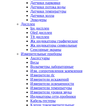
Датчики парковки
Датчики потока воды
Датчики температуры
Датчики холла
Энкодеры
Дисплеи
Ips дисплеи
Oled дисплеи
Tft дисплеи
Жк индикаторы графические
Жк индикаторы символьные
Сенсорные экраны
Измерительные приборы
Аксессуары
Весы
Вольтметры лабораторные
Изм. сопротивления заземления
Измерители rlc
Измерители искажений
Измерители освещенности
Измерители температуры
Измерители уровня звука
Индикаторы сети,пробники
Кабель-тестеры
Клещи токоизмерительные