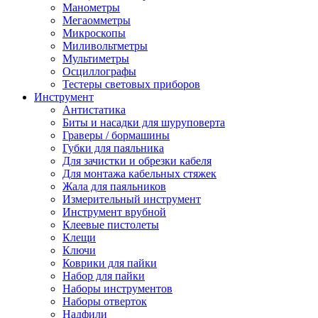
Манометры
Мегаомметры
Микроскопы
Миливольтметры
Мультиметры
Осциллографы
Тестеры световых приборов
Инструмент
Антистатика
Биты и насадки для шуруповерта
Граверы / бормашины
Губки для паяльника
Для зачистки и обрезки кабеля
Для монтажа кабельных стяжек
Жала для паяльников
Измерительный инструмент
Инструмент врубной
Клеевые пистолеты
Клещи
Ключи
Коврики для пайки
Набор для пайки
Наборы инструментов
Наборы отверток
Надфили