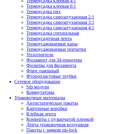
Термоусадка клеевая 4:1
Термоусадка клеевая 6:1
Термоусадка пвх
Термоусадка самозатухающая 2:1
Термоусадка самозатухающая 3:1
Термоусадка самозатухающая 4:1
Термоусадка специальная
Термоусадочная лента
Термоусаживаемые капы
Термоусаживаемые перчатки
Уплотнители
Филамент для 3d-принтера
Фильтры для филамента
Флюс паяльный
Фторопластовые трубки
Сетевое оборудование
Sfp модули
Коммутаторы
Упаковочные материалы
Антистатические пакеты
Картонные коробки
Клейкая лента
Конверты с пузырчатой пленкой
Лента упаковочная воздушная
Пакеты с замком zip-lock