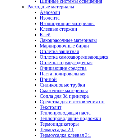
Шинные системы освещения
Расходные материалы
Аэрозоли
Изолента
Изолирующие материалы
Клеевые стержни
Клей
Лакокрасочные материалы
Маркировочные бирки
Оплетка защитная
Оплетка самозаворачивающаяся
Оплетка термоусадочная
Очищающие средства
Паста полировальная
Припой
Силиконовые трубки
Смазочные материалы
Сопла для 3d принтера
Средства для изготовления пп
Текстолит
Теплопроводящая паста
Теплопроводящие подложки
Термоиндикаторы
Термоусадка 2:1
Термоусадка клеевая 3:1