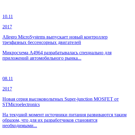
10.11
2017
Allegro MicroSystems выпускает новый контроллер
трехфазных бессенсорных двигателей
Микросхема A4964 разрабатывалась специально для
приложений автомобильного рынка...
08.11
2017
Новая серия высоковольтных Super-junction MOSFET от
STMicroelectronics
На текущий момент источники питания развиваются таким
образом, что для их разработчиков становятся
необходимыми...