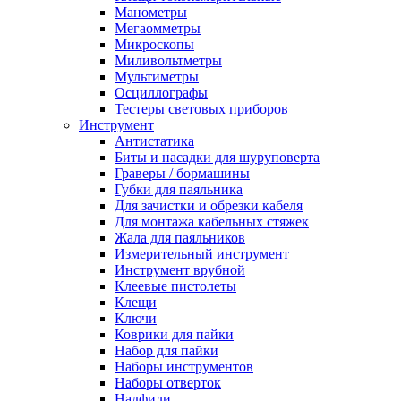
Манометры
Мегаомметры
Микроскопы
Миливольтметры
Мультиметры
Осциллографы
Тестеры световых приборов
Инструмент
Антистатика
Биты и насадки для шуруповерта
Граверы / бормашины
Губки для паяльника
Для зачистки и обрезки кабеля
Для монтажа кабельных стяжек
Жала для паяльников
Измерительный инструмент
Инструмент врубной
Клеевые пистолеты
Клещи
Ключи
Коврики для пайки
Набор для пайки
Наборы инструментов
Наборы отверток
Надфили