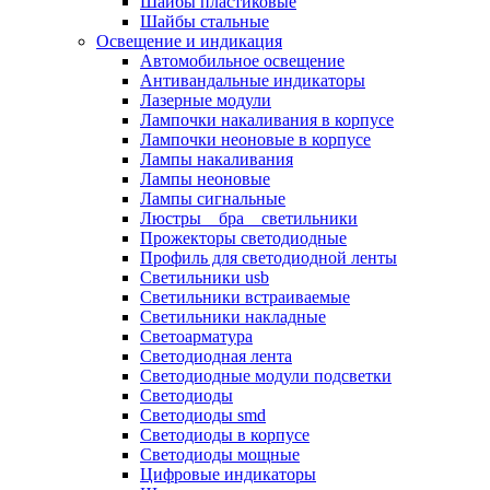
Шайбы пластиковые
Шайбы стальные
Освещение и индикация
Автомобильное освещение
Антивандальные индикаторы
Лазерные модули
Лампочки накаливания в корпусе
Лампочки неоновые в корпусе
Лампы накаливания
Лампы неоновые
Лампы сигнальные
Люстры _ бра _ светильники
Прожекторы светодиодные
Профиль для светодиодной ленты
Светильники usb
Светильники встраиваемые
Светильники накладные
Светоарматура
Светодиодная лента
Светодиодные модули подсветки
Светодиоды
Светодиоды smd
Светодиоды в корпусе
Светодиоды мощные
Цифровые индикаторы