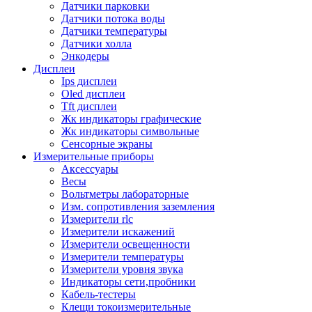
Датчики парковки
Датчики потока воды
Датчики температуры
Датчики холла
Энкодеры
Дисплеи
Ips дисплеи
Oled дисплеи
Tft дисплеи
Жк индикаторы графические
Жк индикаторы символьные
Сенсорные экраны
Измерительные приборы
Аксессуары
Весы
Вольтметры лабораторные
Изм. сопротивления заземления
Измерители rlc
Измерители искажений
Измерители освещенности
Измерители температуры
Измерители уровня звука
Индикаторы сети,пробники
Кабель-тестеры
Клещи токоизмерительные