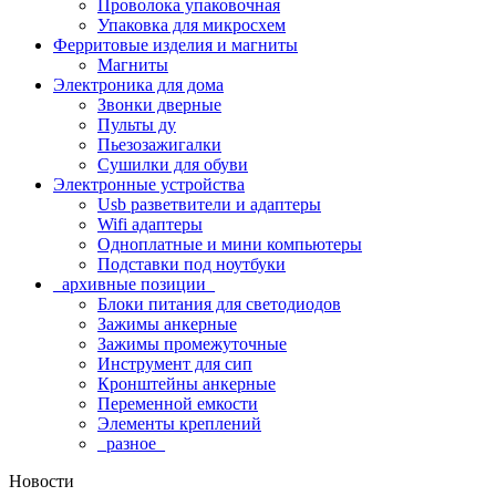
Проволока упаковочная
Упаковка для микросхем
Ферритовые изделия и магниты
Магниты
Электроника для дома
Звонки дверные
Пульты ду
Пьезозажигалки
Сушилки для обуви
Электронные устройства
Usb разветвители и адаптеры
Wifi адаптеры
Одноплатные и мини компьютеры
Подставки под ноутбуки
_архивные позиции_
Блоки питания для светодиодов
Зажимы анкерные
Зажимы промежуточные
Инструмент для сип
Кронштейны анкерные
Переменной емкости
Элементы креплений
_разное_
Новости