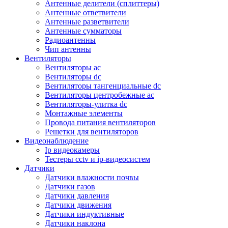
Антенные делители (сплиттеры)
Антенные ответвители
Антенные разветвители
Антенные сумматоры
Радиоантенны
Чип антенны
Вентиляторы
Вентиляторы ac
Вентиляторы dc
Вентиляторы тангенциальные dc
Вентиляторы центробежные ac
Вентиляторы-улитка dc
Монтажные элементы
Провода питания вентиляторов
Решетки для вентиляторов
Видеонаблюдение
Ip видеокамеры
Тестеры cctv и ip-видеосистем
Датчики
Датчики влажности почвы
Датчики газов
Датчики давления
Датчики движения
Датчики индуктивные
Датчики наклона