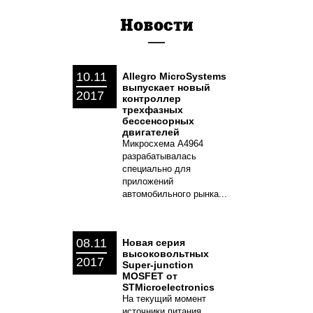
Новости
10.11
Allegro MicroSystems
выпускает новый
2017
контроллер
трехфазных
бессенсорных
двигателей
Микросхема A4964
разрабатывалась
специально для
приложений
автомобильного рынка...
08.11
Новая серия
высоковольтных
2017
Super-junction
MOSFET от
STMicroelectronics
На текущий момент
источники питания