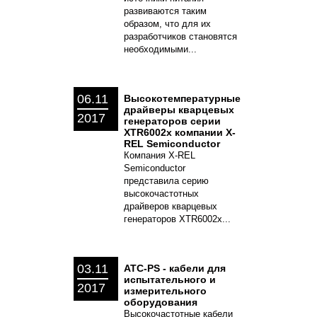
развиваются таким
образом, что для их
разработчиков становятся
необходимыми...
06.11
Высокотемпературные
драйверы кварцевых
2017
генераторов серии
XTR6002x компании X-
REL Semiconductor
Компания X-REL
Semiconductor
представила серию
высокочастотных
драйверов кварцевых
генераторов XTR6002x...
03.11
ATC-PS - кабели для
испытательного и
2017
измерительного
оборудования
Высокочастотные кабели