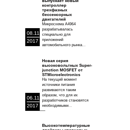
выпускает новый
контроллер
трехфазных
бессенсорных
двигателей
Микросхема A4964
разрабатывалась
08.11
специально для
приложений
2017
автомобильного рынка...
Новая серия
высоковольтных Super-
junction MOSFET от
STMicroelectronics
На текущий момент
источники питания
развиваются таким
образом, что для их
06.11
разработчиков становятся
2017
необходимыми...
Высокотемпературные