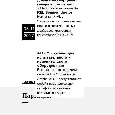
драйверы кварцевых
генераторов серии
XTR6002x компании X-
REL Semiconductor
Компания X-REL
Semiconductor представила
серию высокочастотных
03.11
драйверов кварцевых
2017
генераторов XTR6002x...
ATC-PS - кабели для
испытательного и
измерительного
оборудования
Высокочастотные кабели
серии ATC-PS компании
Amphenol RF представляют
Архив новостей
собой предварительно
сконфигурированные
кабельные сборки...
Партнеры