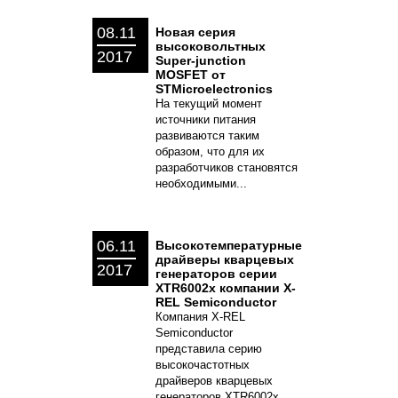
08.11
Новая серия
высоковольтных
2017
Super-junction
MOSFET от
STMicroelectronics
На текущий момент
источники питания
развиваются таким
образом, что для их
разработчиков становятся
необходимыми...
06.11
Высокотемпературные
драйверы кварцевых
2017
генераторов серии
XTR6002x компании X-
REL Semiconductor
Компания X-REL
Semiconductor
представила серию
высокочастотных
драйверов кварцевых
генераторов XTR6002x...