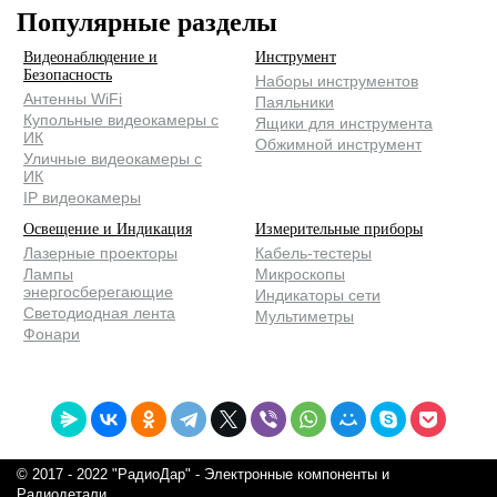
Популярные разделы
Видеонаблюдение и
Инструмент
Безопасность
Наборы инструментов
Антенны WiFi
Паяльники
Купольные видеокамеры с
Ящики для инструмента
ИК
Обжимной инструмент
Уличные видеокамеры с
ИК
IP видеокамеры
Освещение и Индикация
Измерительные приборы
Лазерные проекторы
Кабель-тестеры
Лампы
Микроскопы
энергосберегающие
Индикаторы сети
Светодиодная лента
Мультиметры
Фонари
© 2017 - 2022 "РадиоДар" -
Электронные компоненты и
Радиодетали