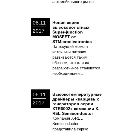
автомобильного рынка...
08.11
Новая серия
высоковольтных
2017
Super-junction
MOSFET от
STMicroelectronics
На текущий момент
источники питания
развиваются таким
образом, что для их
разработчиков становятся
необходимыми...
06.11
Высокотемпературные
драйверы кварцевых
2017
генераторов серии
XTR6002x компании X-
REL Semiconductor
Компания X-REL
Semiconductor
представила серию