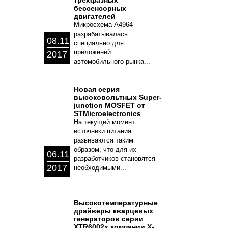
трехфазных
бессенсорных
двигателей
Микросхема A4964
разрабатывалась
08.11
специально для
приложений
2017
автомобильного рынка...
Новая серия
высоковольтных Super-
junction MOSFET от
STMicroelectronics
На текущий момент
источники питания
развиваются таким
образом, что для их
06.11
разработчиков становятся
2017
необходимыми...
Высокотемпературные
драйверы кварцевых
генераторов серии
XTR6002x компании X-