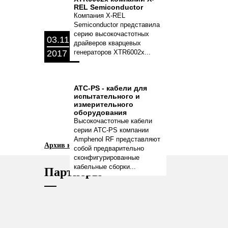
REL Semiconductor
Компания X-REL
Semiconductor представила
серию высокочастотных
03.11
драйверов кварцевых
2017
генераторов XTR6002x...
ATC-PS - кабели для
испытательного и
измерительного
оборудования
Высокочастотные кабели
серии ATC-PS компании
Amphenol RF представляют
Архив новостей
собой предварительно
сконфигурированные
кабельные сборки...
Партнеры