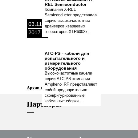
REL Semiconductor
Компания X-REL
Semiconductor представила
серию высокочастотных
03.11
драйверов кварцевых
2017
генераторов XTR6002x...
ATC-PS - кабели для
испытательного и
измерительного
оборудования
Высокочастотные кабели
серии ATC-PS компании
Amphenol RF представляют
Архив новостей
собой предварительно
сконфигурированные
кабельные сборки...
Партнеры