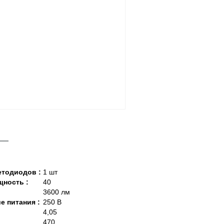
етодиодов :
1 шт
ность :
40
3600 лм
е питания :
250 В
4,05
470