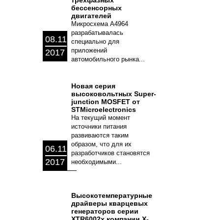
трехфазных
бессенсорных
двигателей
Микросхема A4964
разрабатывалась
08.11
специально для
приложений
2017
автомобильного рынка...
Новая серия
высоковольтных Super-
junction MOSFET от
STMicroelectronics
На текущий момент
источники питания
развиваются таким
образом, что для их
06.11
разработчиков становятся
2017
необходимыми...
Высокотемпературные
драйверы кварцевых
генераторов серии
XTR6002x компании X-