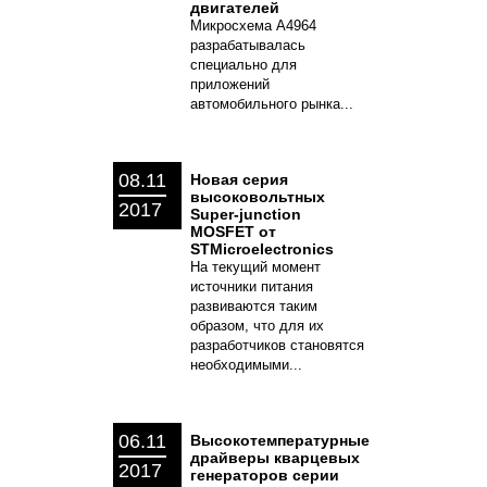
двигателей
Микросхема A4964
разрабатывалась
специально для
приложений
автомобильного рынка...
08.11
Новая серия
высоковольтных
2017
Super-junction
MOSFET от
STMicroelectronics
На текущий момент
источники питания
развиваются таким
образом, что для их
разработчиков становятся
необходимыми...
06.11
Высокотемпературные
драйверы кварцевых
2017
генераторов серии