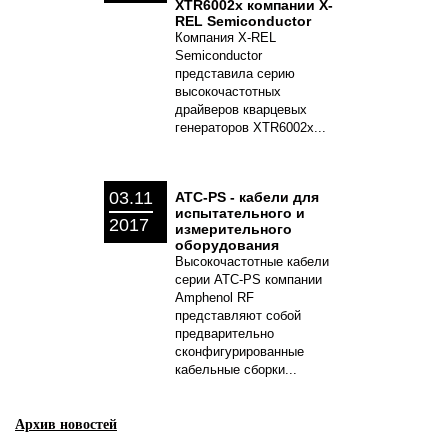
XTR6002x компании X-
REL Semiconductor
Компания X-REL
Semiconductor
представила серию
высокочастотных
драйверов кварцевых
генераторов XTR6002x...
03.11
ATC-PS - кабели для
испытательного и
2017
измерительного
оборудования
Высокочастотные кабели
серии ATC-PS компании
Amphenol RF
представляют собой
предварительно
сконфигурированные
кабельные сборки...
Архив новостей